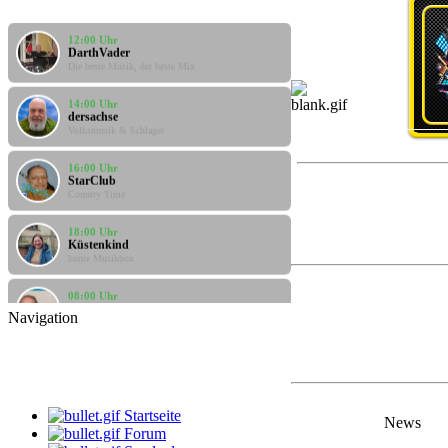
12:00 Uhr
DarthVader
Die beste Musik, der beste Mix
14:00 Uhr
dersachse
Volksmusik & Schlager
16:00 Uhr
StarClub
Country Time
18:00 Uhr
Küstenkind
bunte Musikbox
08:00 Uhr
klaus
Gute Laune Musik
Navigation
12:00 Uhr
DarthVader
Die beste Musik, der beste Mix
Startseite
14:00 Uhr
News
dersachse
Forum
Volksmusik & Schlager