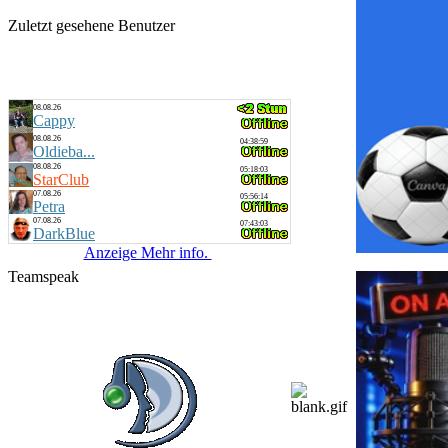
Zuletzt gesehene Benutzer
08.08.26
Cappy
08.08.26
04:38:59
Oldieba...
08.08.26
05:18:03
StarClub
07.08.26
05:56:14
Petra
07.08.26
07:43:03
DarkBlue
Anzeige Mehr info.
Teamspeak