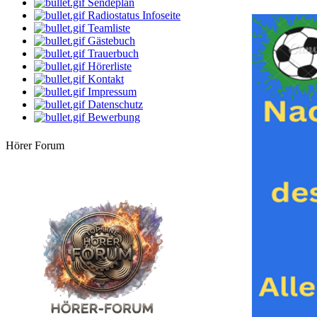
Sendeplan
Radiostatus Infoseite
16:00 Uhr
Teamliste
StarClub
Gästebuch
Country Time
Trauerbuch
Hörerliste
18:00 Uhr
Küstenkind
Kontakt
bunte Musikbox
Impressum
Datenschutz
Bewerbung
Hörer Forum