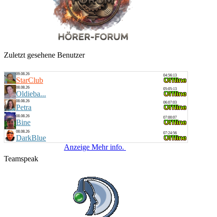
Zuletzt gesehene Benutzer
09.08.26
04:56:13
StarClub
08.08.26
05:05:13
Oldieba...
08.08.26
06:07:03
Petra
08.08.26
07:00:07
Bine
08.08.26
07:24:56
DarkBlue
Anzeige Mehr info.
Teamspeak