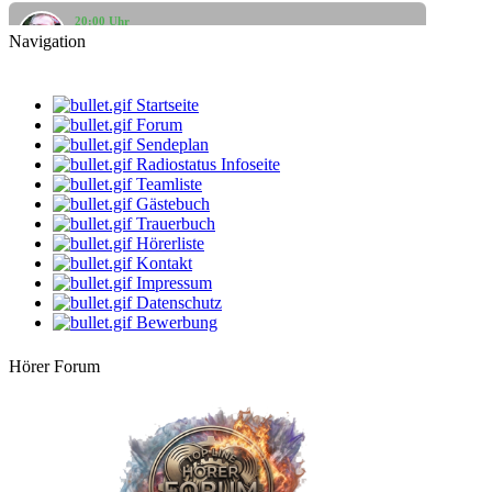
20:00 Uhr
Georg
Cool & Easy (Liedermacher & Singer-Songwri
Navigation
10:00 Uhr
Mario
Startseite
2. Frühstück
Forum
Sendeplan
12:00 Uhr
Radiostatus Infoseite
DarkBlue
Mahlzeit
Teamliste
Gästebuch
14:00 Uhr
Trauerbuch
DarthVader
Hörerliste
Die beste Musik, der beste Mix
Kontakt
Impressum
16:00 Uhr
Datenschutz
dersachse
Leipziger Allerlei
Bewerbung
18:00 Uhr
Hörer Forum
Ingo
Elektrosounds
20:00 Uhr
Georg
Cool & Easy (Liedermacher & Singer-Songwri