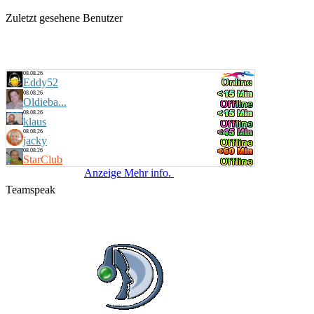
Zuletzt gesehene Benutzer
08.08.26
Eddy52
08.08.26
Oldieba...
08.08.26
klaus
08.08.26
jacky
08.08.26
StarClub
Anzeige Mehr info.
Teamspeak