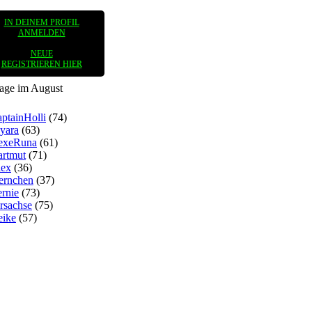
IN DEINEM PROFIL
ANMELDEN
NEUE
REGISTRIEREN HIER
tage im August
ptainHolli
(74)
yara
(63)
exeRuna
(61)
rtmut
(71)
lex
(36)
ernchen
(37)
rnie
(73)
rsachse
(75)
eike
(57)