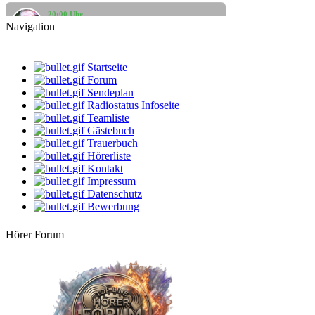
20:00 Uhr
Georg
Navigation
Cool & Easy (Liedermacher & Singer-Songwri
10:00 Uhr
Mario
Startseite
2. Frühstück
Forum
Sendeplan
12:00 Uhr
Radiostatus Infoseite
DarkBlue
Teamliste
Mahlzeit
Gästebuch
Trauerbuch
14:00 Uhr
DarthVader
Hörerliste
Die beste Musik, der beste Mix
Kontakt
Impressum
16:00 Uhr
Datenschutz
dersachse
Bewerbung
Leipziger Allerlei
Hörer Forum
18:00 Uhr
Ingo
Elektrosounds
20:00 Uhr
Georg
Cool & Easy (Liedermacher & Singer-Songwri