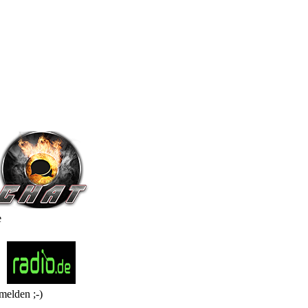
e
melden ;-)