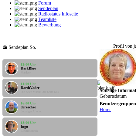
Forum
Sendeplan
Radiostatus Infoseite
Teamliste
Bewerbung
10:00 Uhr
Profil von 
📻 Sendeplan So.
Mario
2. Frühstück
12:00 Uhr
DarkBlue
Mahlzeit
14:00 Uhr
DarthVader
Sonstige Informa
Die beste Musik, der beste Mix
Geburtsdatum
16:00 Uhr
Benutzergruppen
dersachse
Hörer
Leipziger Allerlei
18:00 Uhr
Ingo
Elektrosounds