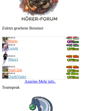
Zuletzt gesehene Benutzer
09.08.26
Mario
09.08.26
Georg
09.08.26
Mara1
09.08.26
StarClub
09.08.26
DarthVader
Anzeige Mehr info.
Teamspeak