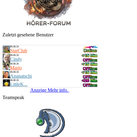
18:00 Uhr
-Geli-
Dieses und Jenes - Zeit - Time
20:00 Uhr
LIVE
Bine
Musik - Mix
Zuletzt gesehene Benutzer
06.08.26
StarClub
06.08.26
Cindy
06.08.26
Mario
06.08.26
Apanatschi
06.08.26
LittleK...
Anzeige Mehr info.
Teamspeak