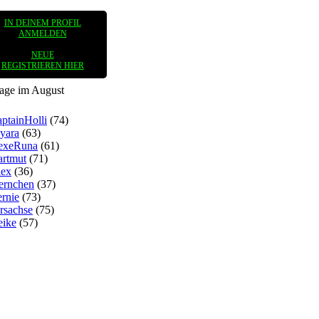
IN DEINEM PROFIL
ANMELDEN
NEUE
REGISTRIEREN HIER
tage im August
ptainHolli
(74)
yara
(63)
exeRuna
(61)
rtmut
(71)
lex
(36)
ernchen
(37)
rnie
(73)
rsachse
(75)
eike
(57)