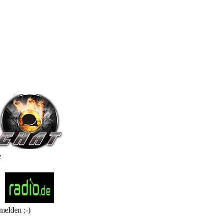
e
melden ;-)