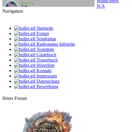
Wunschbox
18:00 Uhr
-Geli-
N/A
Dieses und Jenes - Zeit - Time
Navigation
20:00 Uhr
LIVE
Bine
Startseite
Musik - Mix
Forum
Sendeplan
08:00 Uhr
klaus
Radiostatus Infoseite
Gute Laune Musik
Teamliste
Gästebuch
10:00 Uhr
Trauerbuch
Mario
Hörerliste
2. Frühstück
Kontakt
Impressum
12:00 Uhr
StarClub
Datenschutz
Der bunte Notensalat
Bewerbung
14:00 Uhr
Hörer Forum
dersachse
Volksmusik & Schlager
16:00 Uhr
Apanatschi
Kaffeezeit