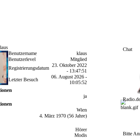
laus
Chat
Benutzername
klaus
Benutzerlevel
Mitglied
23. Oktober 2022
Registrierungsdatum
- 13:47:51
06. August 2026 -
Letzter Besuch
10:05:52
tionen
ja
Radio.d
tionen
Wien
4. März 1970 (56 Jahre)
Hörer
Bitte An
Modis