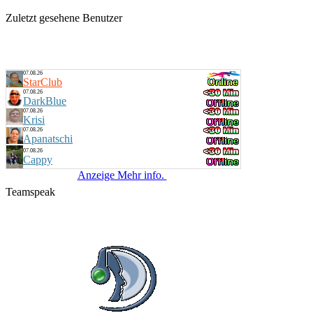
Zuletzt gesehene Benutzer
07.08.26
StarClub
07.08.26
DarkBlue
07.08.26
Krisi
07.08.26
Apanatschi
07.08.26
Cappy
Anzeige Mehr info.
Teamspeak