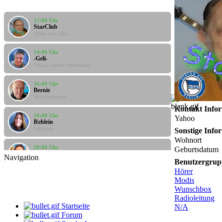
12:00 Uhr
StarClub
Oldies von Oldie
14:00 Uhr
-Geli-
Freitag schönes Wochenende
16:00 Uhr
Bernie
Villa Kunterbunt
Kontakt Info
18:00 Uhr
Rehlein
Yahoo
Rehmusik
Sonstige Info
Wohnort
20:00 Uhr
Apanatschi
Geburtsdatum
Feierabend
Navigation
Benutzergrup
Hörer
10:00 Uhr
Modis
Santi
Santis Musicbox
Wunschbox
Radioleitung
Startseite
12:00 Uhr
N/A
StarClub
Forum
Oldies von Oldie