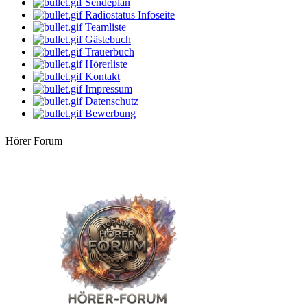
Sendeplan
Radiostatus Infoseite
14:00 Uhr
Teamliste
-Geli-
Gästebuch
Freitag schönes Wochenende
Trauerbuch
Hörerliste
16:00 Uhr
Bernie
Kontakt
Villa Kunterbunt
Impressum
Datenschutz
18:00 Uhr
Bewerbung
Rehlein
Rehmusik
Hörer Forum
20:00 Uhr
Apanatschi
Feierabend