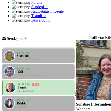
Forum
Sendeplan
Radiostatus Infoseite
Teamliste
Bewerbung
10:00 Uhr
Profil von Kü
📻 Sendeplan Fr.
Santi
Santis Musicbox
12:00 Uhr
StarClub
Oldies von Oldie
14:00 Uhr
-Geli-
Freitag schönes Wochenende
16:00 Uhr
LIVE
Bernie
Villa Kunterbunt
18:00 Uhr
Rehlein
Sonstige Informatio
Rehmusik
Wohnort