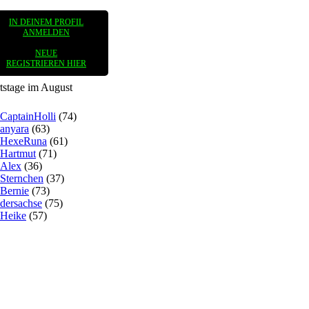
IN DEINEM PROFIL
ANMELDEN
NEUE
REGISTRIEREN HIER
tstage im August
CaptainHolli
(74)
anyara
(63)
HexeRuna
(61)
Hartmut
(71)
Alex
(36)
Sternchen
(37)
Bernie
(73)
dersachse
(75)
Heike
(57)