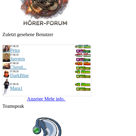
Zuletzt gesehene Benutzer
07.08.26
Petra
07.08.26
Juergen
07.08.26
Christl...
07.08.26
DarkBlue
07.08.26
Mara1
Anzeige Mehr info.
Teamspeak