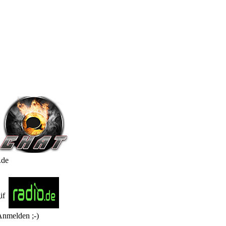
.de
Anmelden ;-)