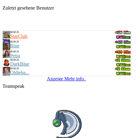
Zuletzt gesehene Benutzer
08.08.26
StarClub
08.08.26
Bine
08.08.26
Petra
08.08.26
DarkBlue
08.08.26
Oldieba...
Anzeige Mehr info.
Teamspeak