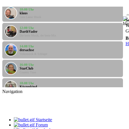
10:00 Uhr
klaus
Gute Laune Musik
S
12:00 Uhr
W
DarthVader
G
Die beste Musik, der beste Mix
B
14:00 Uhr
H
dersachse
Volksmusik & Schlager
16:00 Uhr
StarClub
Country Time
18:00 Uhr
Küstenkind
bunte Musikbox
Navigation
20:00 Uhr
Bernie
Villa Kunterbunt - Rock
08:00 Uhr
Startseite
klaus
Gute Laune Musik
Forum