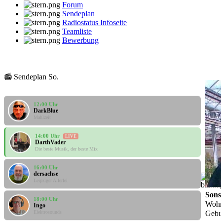
Forum
Sendeplan
Radiostatus Infoseite
Teamliste
Bewerbung
10:00 Uhr
Mario
📻 Sendeplan So.
2. Frühstück
12:00 Uhr
DarkBlue
Mahlzeit
14:00 Uhr
LIVE
DarthVader
Die beste Musik, der beste Mix
16:00 Uhr
dersachse
Leipziger Allerlei
Sons
18:00 Uhr
Ingo
Wohn
Elektrosounds
Gebu