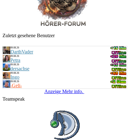
Zuletzt gesehene Benutzer
09.08.26
DarthVader
09.08.26
Petra
09.08.26
dersachse
09.08.26
Ingo
09.08.26
-Geli-
Anzeige Mehr info.
Teamspeak