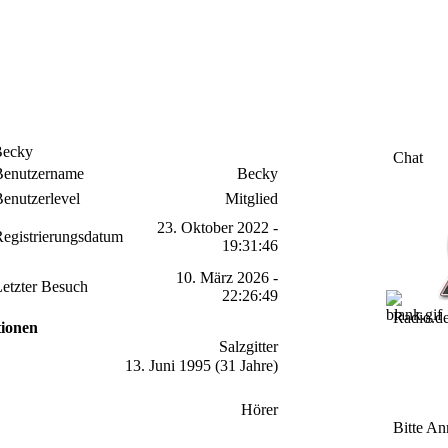
Becky
Chat
Benutzername
Becky
enutzerlevel
Mitglied
23. Oktober 2022 -
egistrierungsdatum
19:31:46
10. März 2026 -
etzter Besuch
22:26:49
Radio.d
tionen
Salzgitter
13. Juni 1995 (31 Jahre)
Hörer
Bitte An