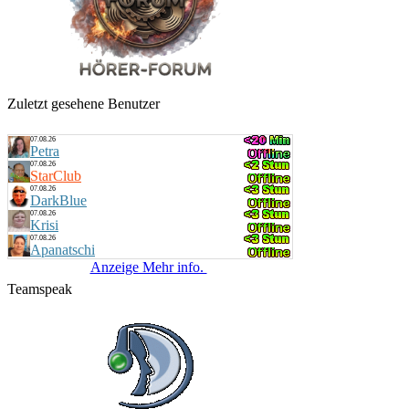
Zuletzt gesehene Benutzer
07.08.26
Petra
07.08.26
StarClub
07.08.26
DarkBlue
07.08.26
Krisi
07.08.26
Apanatschi
Anzeige Mehr info.
Teamspeak