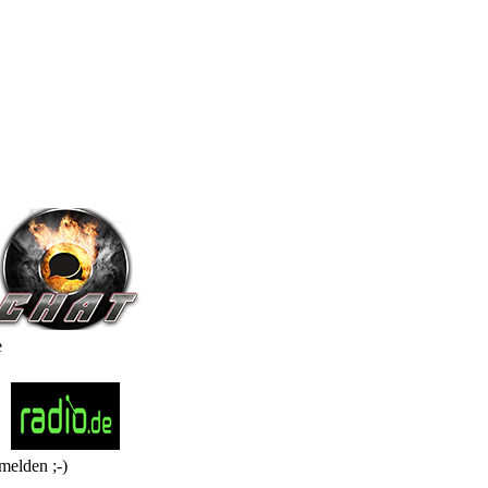
e
melden ;-)