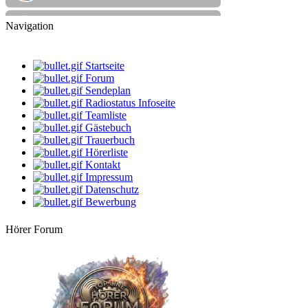
08:00 Uhr
Navigation
klaus
Gute Laune Musik
12:00 Uhr
Startseite
DarthVader
Forum
Die beste Musik, der beste Mix
Sendeplan
Radiostatus Infoseite
14:00 Uhr
Teamliste
dersachse
Volksmusik & Schlager
Gästebuch
Trauerbuch
Hörerliste
16:00 Uhr
StarClub
Kontakt
Country Time
Impressum
Datenschutz
18:00 Uhr
Bewerbung
Küstenkind
bunte Musikbox
Hörer Forum