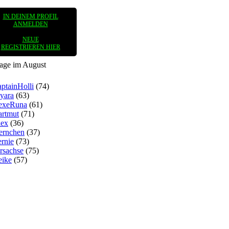
IN DEINEM PROFIL
ANMELDEN
NEUE
REGISTRIEREN HIER
tage im August
ptainHolli
(74)
yara
(63)
exeRuna
(61)
rtmut
(71)
lex
(36)
ernchen
(37)
rnie
(73)
rsachse
(75)
eike
(57)