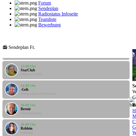
Forum
Sendeplan
Radiostatus Infoseite
Teamliste
Bewerbung
10:00 Uhr
📻 Sendeplan Fr.
Santi
Santis Musicbox
12:00 Uhr
StarClub
Oldies von Oldie
14:00 Uhr
S
-Geli-
Freitag schönes Wochenende
W
G
16:00 Uhr
B
Bernie
Villa Kunterbunt
H
M
C
18:00 Uhr
Rehlein
G
Rehmusik
W