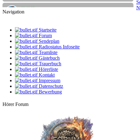
S
20:00 Uhr
N
Apanatschi
Navigation
Feierabend
10:00 Uhr
Santi
Startseite
Santis Musicbox
Forum
Sendeplan
12:00 Uhr
Radiostatus Infoseite
StarClub
Teamliste
Oldies von Oldie
Gästebuch
Trauerbuch
14:00 Uhr
-Geli-
Hörerliste
Freitag schönes Wochenende
Kontakt
Impressum
16:00 Uhr
Datenschutz
Bernie
Bewerbung
Villa Kunterbunt
Hörer Forum
18:00 Uhr
Rehlein
Rehmusik
20:00 Uhr
Apanatschi
Feierabend