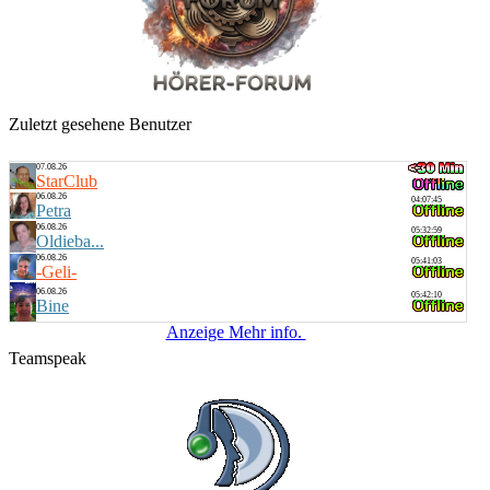
Zuletzt gesehene Benutzer
07.08.26
StarClub
06.08.26
04:07:45
Petra
06.08.26
05:32:59
Oldieba...
06.08.26
05:41:03
-Geli-
06.08.26
05:42:10
Bine
Anzeige Mehr info.
Teamspeak