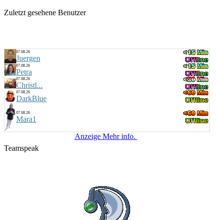
Zuletzt gesehene Benutzer
07.08.26
Juergen
07.08.26
Petra
07.08.26
Christl...
07.08.26
DarkBlue
07.08.26
Mara1
Anzeige Mehr info.
Teamspeak