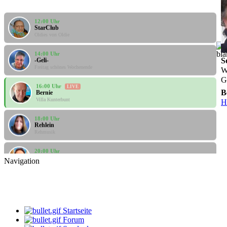
12:00 Uhr
StarClub
Oldies von Oldie
14:00 Uhr
-Geli-
S
Freitag schönes Wochenende
W
G
16:00 Uhr
LIVE
Bernie
B
Villa Kunterbunt
H
18:00 Uhr
Rehlein
Rehmusik
20:00 Uhr
Apanatschi
Feierabend
Navigation
10:00 Uhr
Santi
Santis Musicbox
Startseite
12:00 Uhr
StarClub
Forum
Oldies von Oldie