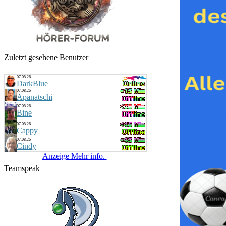
Zuletzt gesehene Benutzer
07.08.26
DarkBlue
07.08.26
Apanatschi
07.08.26
Bine
07.08.26
Cappy
07.08.26
Cindy
Anzeige Mehr info.
Teamspeak