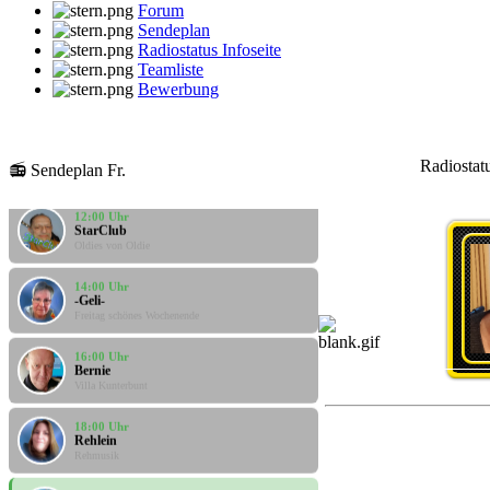
Forum
Sendeplan
Radiostatus Infoseite
Teamliste
Bewerbung
10:00 Uhr
Santi
Radiostat
Santis Musicbox
📻 Sendeplan Fr.
12:00 Uhr
StarClub
Oldies von Oldie
14:00 Uhr
-Geli-
Freitag schönes Wochenende
16:00 Uhr
Bernie
Villa Kunterbunt
18:00 Uhr
Rehlein
Rehmusik
20:00 Uhr
LIVE