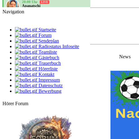
Apanatschi
Feierabend
Navigation
10:00 Uhr
Santi
Santis Musicbox
Startseite
Forum
12:00 Uhr
Sendeplan
StarClub
Radiostatus Infoseite
Oldies von Oldie
Teamliste
News
Gästebuch
14:00 Uhr
-Geli-
Trauerbuch
Freitag schönes Wochenende
Hörerliste
Kontakt
16:00 Uhr
Impressum
Bernie
Datenschutz
Villa Kunterbunt
Bewerbung
18:00 Uhr
Rehlein
Hörer Forum
Rehmusik
20:00 Uhr
LIVE
Apanatschi
Feierabend