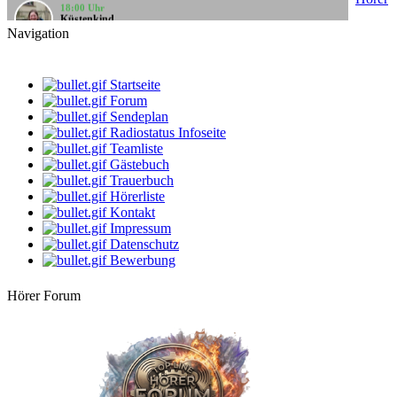
Küstenkind
bunte Musikbox
Navigation
20:00 Uhr
Bernie
Villa Kunterbunt - Rock
Startseite
Forum
08:00 Uhr
Sendeplan
klaus
Radiostatus Infoseite
Gute Laune Musik
Teamliste
Gästebuch
10:00 Uhr
klaus
Trauerbuch
Gute Laune Musik
Hörerliste
Kontakt
12:00 Uhr
Impressum
DarthVader
Datenschutz
Die beste Musik, der beste Mix
Bewerbung
14:00 Uhr
LIVE
dersachse
Hörer Forum
Volksmusik & Schlager
16:00 Uhr
StarClub
Country Time
18:00 Uhr