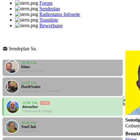
Forum
Sendeplan
Radiostatus Infoseite
Teamliste
Bewerbung
08:00 Uhr
klaus
Gute Laune Musik
📻 Sendeplan Sa.
10:00 Uhr
klaus
Gute Laune Musik
12:00 Uhr
DarthVader
Die beste Musik, der beste Mix
14:00 Uhr
LIVE
dersachse
Volksmusik & Schlager
16:00 Uhr
Sonsti
StarClub
Geburt
Country Time
Benut
18:00 Uhr
Hörer