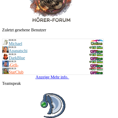
Küstenkind
bunte Musikbox
20:00 Uhr
Bernie
Villa Kunterbunt - Rock
Zuletzt gesehene Benutzer
08.08.26
Michael
08.08.26
Apanatschi
08.08.26
DarkBlue
08.08.26
-Geli-
08.08.26
StarClub
Anzeige Mehr info.
Teamspeak