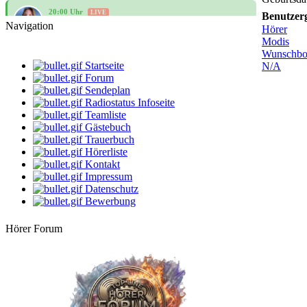
20:00 Uhr
LIVE
Rehlein
Benutzer
Rehmusik
Navigation
Hörer
Modis
10:00 Uhr
Wunschb
Heidegeist
Startseite
N/A
Fundgrube
Forum
Sendeplan
12:00 Uhr
Mario
Radiostatus Infoseite
Der Mittag mit dem Schmiddi
Teamliste
Gästebuch
14:00 Uhr
Trauerbuch
-Geli-
Hörerliste
Bunt gewürfelt
Kontakt
Impressum
16:00 Uhr
Datenschutz
Apanatschi
Kaffeezeit
Bewerbung
18:00 Uhr
Hörer Forum
Oldiebaumie
Oldies am Montag
20:00 Uhr
LIVE
Rehlein
Rehmusik