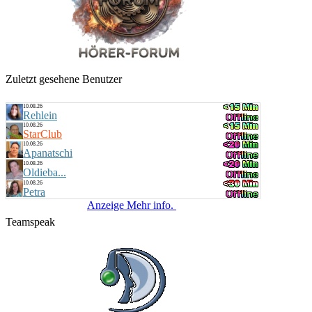
Zuletzt gesehene Benutzer
10.08.26
Rehlein
10.08.26
StarClub
10.08.26
Apanatschi
10.08.26
Oldieba...
10.08.26
Petra
Anzeige Mehr info.
Teamspeak