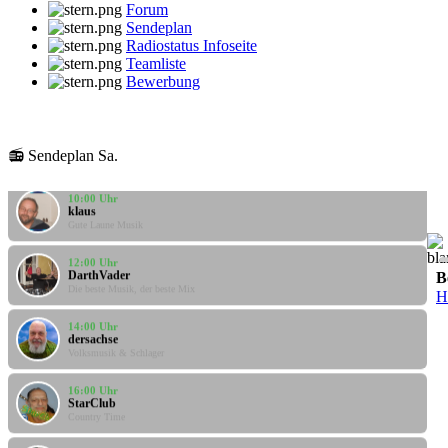
Forum
Sendeplan
Radiostatus Infoseite
Teamliste
Bewerbung
08:00 Uhr
klaus
Gute Laune Musik
📻 Sendeplan Sa.
10:00 Uhr
klaus
Gute Laune Musik
12:00 Uhr
DarthVader
B
Die beste Musik, der beste Mix
H
14:00 Uhr
dersachse
Volksmusik & Schlager
16:00 Uhr
StarClub
Country Time
18:00 Uhr