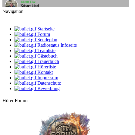
Küstenkind
bunte Musikbox
Navigation
20:00 Uhr
LIVE
Bernie
Villa Kunterbunt - Rock
Startseite
Forum
08:00 Uhr
Sendeplan
klaus
Radiostatus Infoseite
Gute Laune Musik
Teamliste
Gästebuch
10:00 Uhr
klaus
Trauerbuch
Gute Laune Musik
Hörerliste
Kontakt
12:00 Uhr
Impressum
DarthVader
Datenschutz
Die beste Musik, der beste Mix
Bewerbung
14:00 Uhr
dersachse
Hörer Forum
Volksmusik & Schlager
16:00 Uhr
StarClub
Country Time
18:00 Uhr