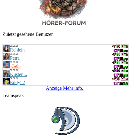
Küstenkind
bunte Musikbox
20:00 Uhr
LIVE
Bernie
Villa Kunterbunt - Rock
Zuletzt gesehene Benutzer
08.08.26
Rehlein
08.08.26
Petra
08.08.26
-Geli-
08.08.26
Küsten...
08.08.26
Eddy52
Anzeige Mehr info.
Teamspeak