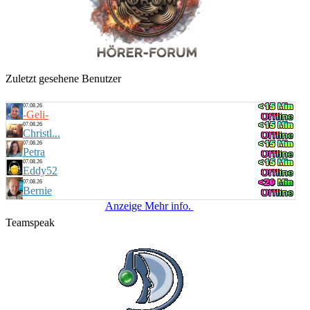
Zuletzt gesehene Benutzer
07.08.26
-Geli-
07.08.26
Christl...
07.08.26
Petra
07.08.26
Eddy52
07.08.26
Bernie
Anzeige Mehr info.
Teamspeak