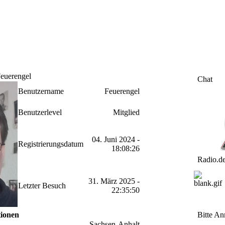
Feuerengel
Chat
Benutzername
Feuerengel
Benutzerlevel
Mitglied
04. Juni 2024 -
Registrierungsdatum
18:08:26
Radio.d
31. März 2025 -
Letzter Besuch
22:35:50
tionen
Bitte An
Sachsen-Anhalt