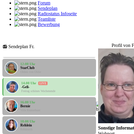
Forum
Sendeplan
Radiostatus Infoseite
Teamliste
Bewerbung
10:00 Uhr
Profil von 
📻 Sendeplan Fr.
Santi
Santis Musicbox
12:00 Uhr
StarClub
Oldies von Oldie
14:00 Uhr
LIVE
-Geli-
Freitag schönes Wochenende
16:00 Uhr
Bernie
Villa Kunterbunt
18:00 Uhr
Rehlein
Sonstige Informa
Rehmusik
Wohnort