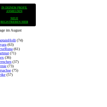
IN DEINEM PROFIL
ANMELDEN
NEUE
REGISTRIEREN HIER
tage im August
ptainHolli
(74)
yara
(63)
exeRuna
(61)
rtmut
(71)
lex
(36)
ernchen
(37)
rnie
(73)
rsachse
(75)
eike
(57)