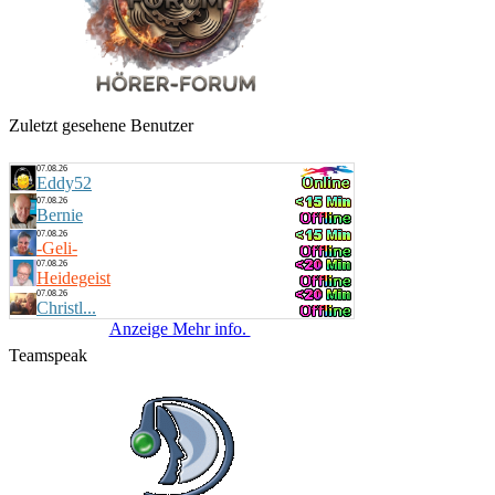
Zuletzt gesehene Benutzer
07.08.26
Eddy52
07.08.26
Bernie
07.08.26
-Geli-
07.08.26
Heidegeist
07.08.26
Christl...
Anzeige Mehr info.
Teamspeak