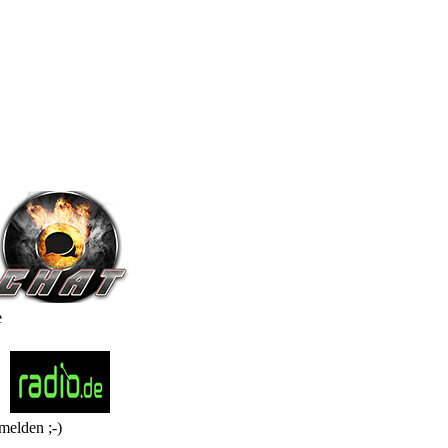
e
melden ;-)