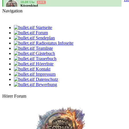
Küstenkind
bunte Musikbox
Navigation
20:00 Uhr
Bernie
Villa Kunterbunt - Rock
Startseite
Forum
08:00 Uhr
Sendeplan
klaus
Radiostatus Infoseite
Gute Laune Musik
Teamliste
Gästebuch
10:00 Uhr
klaus
Trauerbuch
Gute Laune Musik
Hörerliste
Kontakt
12:00 Uhr
Impressum
DarthVader
Datenschutz
Die beste Musik, der beste Mix
Bewerbung
14:00 Uhr
dersachse
Hörer Forum
Volksmusik & Schlager
16:00 Uhr
StarClub
Country Time
18:00 Uhr
LIVE