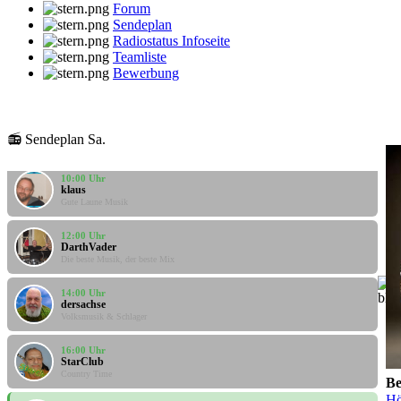
Forum
Sendeplan
Radiostatus Infoseite
Teamliste
Bewerbung
08:00 Uhr
klaus
Gute Laune Musik
📻 Sendeplan Sa.
10:00 Uhr
klaus
Gute Laune Musik
12:00 Uhr
DarthVader
Die beste Musik, der beste Mix
14:00 Uhr
dersachse
Volksmusik & Schlager
16:00 Uhr
StarClub
Country Time
Be
18:00 Uhr
LIVE
Hö