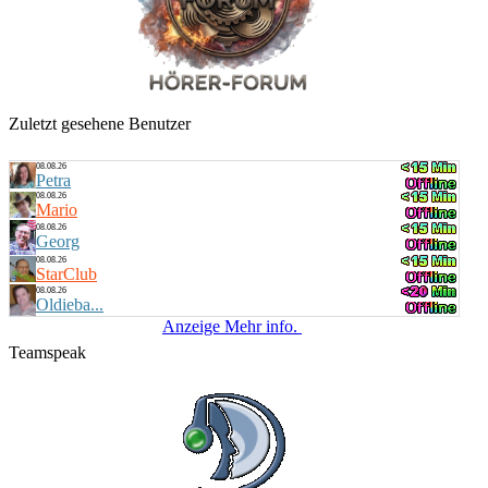
Küstenkind
bunte Musikbox
20:00 Uhr
Bernie
Villa Kunterbunt - Rock
Zuletzt gesehene Benutzer
08.08.26
Petra
08.08.26
Mario
08.08.26
Georg
08.08.26
StarClub
08.08.26
Oldieba...
Anzeige Mehr info.
Teamspeak