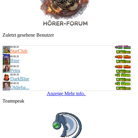
Küstenkind
bunte Musikbox
20:00 Uhr
Bernie
Villa Kunterbunt - Rock
Zuletzt gesehene Benutzer
08.08.26
StarClub
08.08.26
Bine
08.08.26
Petra
08.08.26
DarkBlue
08.08.26
Oldieba...
Anzeige Mehr info.
Teamspeak