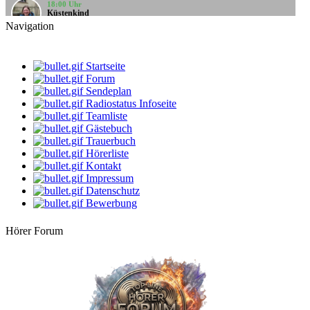
Küstenkind
bunte Musikbox
Navigation
20:00 Uhr
Bernie
Villa Kunterbunt - Rock
Startseite
Forum
08:00 Uhr
Sendeplan
klaus
Radiostatus Infoseite
Gute Laune Musik
Teamliste
Gästebuch
10:00 Uhr
klaus
Trauerbuch
Gute Laune Musik
Hörerliste
Kontakt
12:00 Uhr
Impressum
DarthVader
Datenschutz
Die beste Musik, der beste Mix
Bewerbung
14:00 Uhr
dersachse
Hörer Forum
Volksmusik & Schlager
16:00 Uhr
StarClub
Country Time
18:00 Uhr