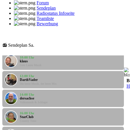
Forum
Sendeplan
Radiostatus Infoseite
Teamliste
Bewerbung
08:00 Uhr
klaus
Gute Laune Musik
📻 Sendeplan Sa.
10:00 Uhr
klaus
Gute Laune Musik
12:00 Uhr
DarthVader
B
Die beste Musik, der beste Mix
H
14:00 Uhr
dersachse
Volksmusik & Schlager
16:00 Uhr
StarClub
Country Time
18:00 Uhr