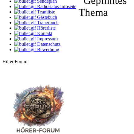
Sendeplan
Radiostatus Infoseite
14:00 Uhr
Teamliste
-Geli-
Gästebuch
Freitag schönes Wochenende
Trauerbuch
Hörerliste
16:00 Uhr
Bernie
Kontakt
Villa Kunterbunt
Impressum
Datenschutz
18:00 Uhr
Bewerbung
Rehlein
Rehmusik
Hörer Forum
20:00 Uhr
Apanatschi
Feierabend