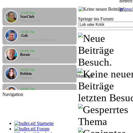
Betreff
Wünsch
12:00 Uhr
StarClub
Oldies von Oldie
Springe ins Forum:
14:00 Uhr
-Geli-
Freitag schönes Wochenende
16:00 Uhr
Bernie
Villa Kunterbunt
Besuch.
18:00 Uhr
Rehlein
Rehmusik
20:00 Uhr
Apanatschi
Feierabend
Navigation
letzten Besu
10:00 Uhr
LIVE
Santi
Santis Musicbox
Startseite
12:00 Uhr
StarClub
Forum
Oldies von Oldie