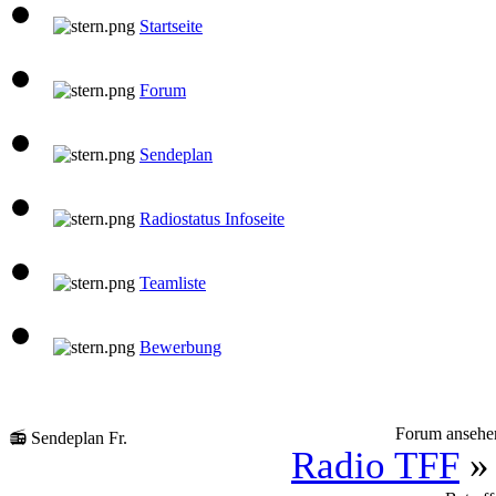
Startseite
Forum
Sendeplan
Radiostatus Infoseite
Teamliste
Bewerbung
Forum ansehe
📻 Sendeplan Fr.
Radio TFF
» 
10:00 Uhr
LIVE
Santi
Santis Musicbox