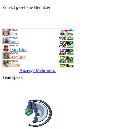
Zuletzt gesehene Benutzer
07.08.26
sibo
07.08.26
Santi
07.08.26
DarkBlue
07.08.26
StarClub
07.08.26
Mario
Anzeige Mehr info.
Teamspeak